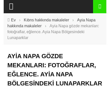
Ev
›
Kıbrıs hakkında makaleler
›
Ayia Napa
hakkında makaleler
›
Ayia Napa gözde mekanları:
fotoğraflar, eğlence. Ayia Napa Bölgesindeki
Lunaparklar
AYIA NAPA GÖZDE
MEKANLARI: FOTOĞRAFLAR,
EĞLENCE. AYIA NAPA
BÖLGESINDEKI LUNAPARKLAR