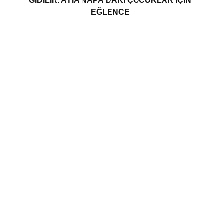
GIDILIR. AYIA NAPA'DAKI ÇOCUKLAR IÇIN
EĞLENCE