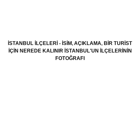
İSTANBUL ILÇELERI - ISIM, AÇIKLAMA, BIR TURIST
IÇIN NEREDE KALINIR İSTANBUL'UN ILÇELERININ
FOTOĞRAFI