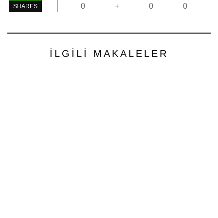
0
+
0
0
SHARES
İLGILI MAKALELER