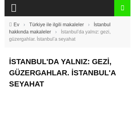
Ev
›
Türkiye ile ilgili makaleler
›
İstanbul
hakkında makaleler
›
İstanbul'da yalnız: gezi,
güzergahlar. İstanbul'a seyahat
İSTANBUL'DA YALNIZ: GEZI,
GÜZERGAHLAR. İSTANBUL'A
SEYAHAT